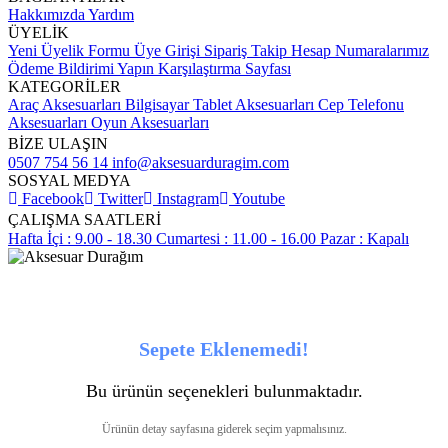
Hakkımızda
Yardım
ÜYELİK
Yeni Üyelik Formu
Üye Girişi
Sipariş Takip
Hesap Numaralarımız
Ödeme Bildirimi Yapın
Karşılaştırma Sayfası
KATEGORİLER
Araç Aksesuarları
Bilgisayar Tablet Aksesuarları
Cep Telefonu
Aksesuarları
Oyun Aksesuarları
BİZE ULAŞIN
0507 754 56 14
info@aksesuarduragim.com
SOSYAL MEDYA
Facebook
Twitter
Instagram
Youtube
ÇALIŞMA SAATLERİ
Hafta İçi : 9.00 - 18.30
Cumartesi : 11.00 - 16.00
Pazar : Kapalı
Sepete Eklenemedi!
Bu ürünün seçenekleri bulunmaktadır.
Ürünün detay sayfasına giderek seçim yapmalısınız.