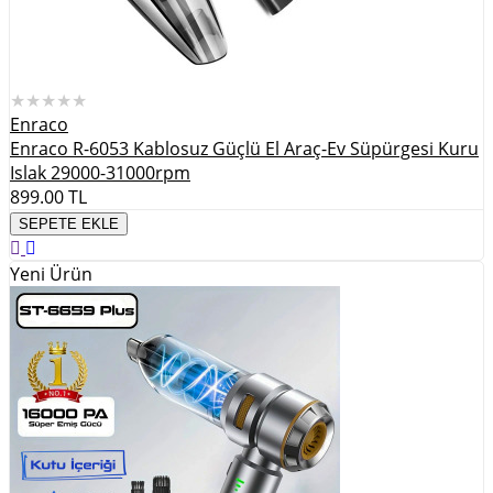
★★★★★
Enraco
Enraco R-6053 Kablosuz Güçlü El Araç-Ev Süpürgesi Kuru
Islak 29000-31000rpm
899.00
TL
SEPETE EKLE
Yeni Ürün