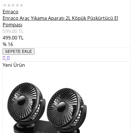
★★★★★
Enraco
Enraco Araç Yıkama Aparatı 2L Köpük Püskürtücü El
Pompası
599.00
TL
499.00
TL
% 16
SEPETE EKLE
Yeni Ürün