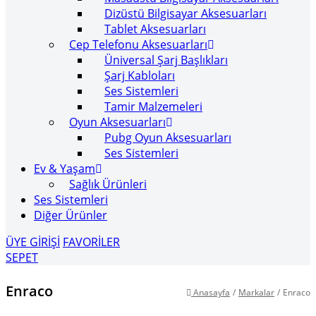
Dizüstü Bilgisayar Aksesuarları
Tablet Aksesuarları
Cep Telefonu Aksesuarları
Üniversal Şarj Başlıkları
Şarj Kabloları
Ses Sistemleri
Tamir Malzemeleri
Oyun Aksesuarları
Pubg Oyun Aksesuarları
Ses Sistemleri
Ev & Yaşam
Sağlık Ürünleri
Ses Sistemleri
Diğer Ürünler
ÜYE GİRİŞİ
FAVORİLER
SEPET
Enraco
Anasayfa
/
Markalar
/
Enraco