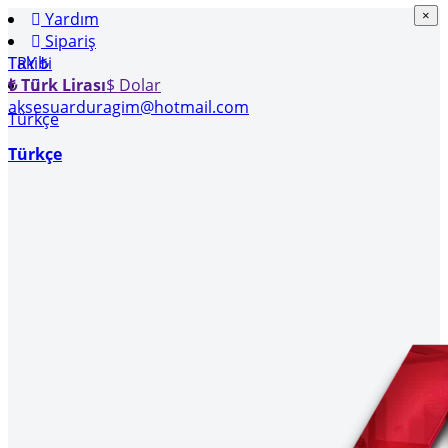
Yardım
×
×
Sipariş
Takibi
TRY ₺
₺ Türk Lirası
$ Dolar
aksesuarduragim@hotmail.com
Türkçe
Türkçe